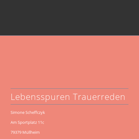
Lebensspuren Trauerreden
Simone Scheffczyk
Am Sportplatz 11c
79379 Müllheim